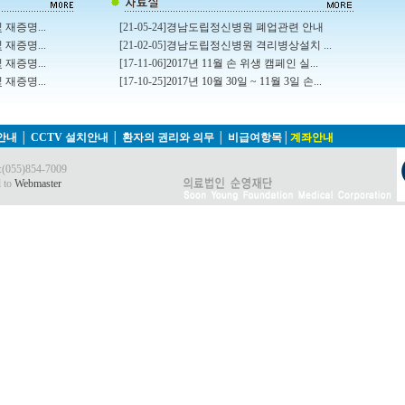
 재증명...
[21-05-24]
경남도립정신병원 폐업관련 안내
 재증명...
[21-02-05]
경남도립정신병원 격리병상설치 ...
 재증명...
[17-11-06]
2017년 11월 손 위생 캠페인 실...
 재증명...
[17-10-25]
2017년 10월 30일 ~ 11월 3일 손...
안내
│
CCTV 설치안내
│
환자의 권리와 의무
│
비급여항목
│
계좌안내
55)854-7009
l to
Webmaster